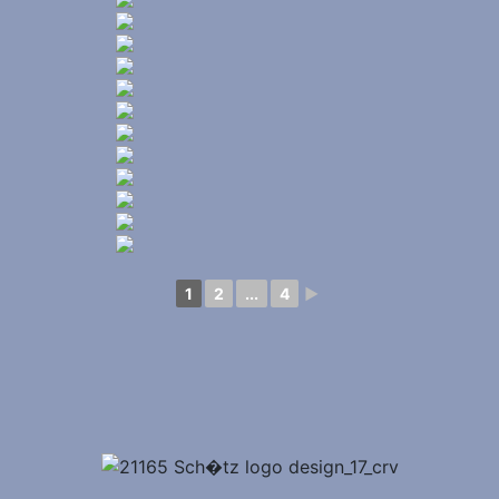
1
2
...
4
►