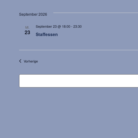
September 2026
September 23 @ 18:00
-
23:30
MI.
23
Staffessen
Veranstaltungen
Vorherige