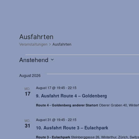
Ausfahrten
Veranstaltungen
Ausfahrten
Veranstaltungen
Anstehend
Datum
wählen.
August 2026
August 17 @ 19:45
-
22:15
MO.
17
9. Ausfahrt Route 4 – Goldenberg
Oberer Graben 40, Winterth
Route 4 - Goldenberg anderer Startort
August 31 @ 19:45
-
22:15
MO.
31
10. Ausfahrt Route 3 – Eulachpark
Steinberggasse 26, Winterthur, Zürich, Switz
Route 3 - Eulachpark